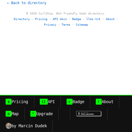
← Back to directory
© 2026 CurlShip. Bot-friendly SaaS directory.
Directory
·
Pricing
·
API docs
·
Badge
·
llms.txt
·
About
·
Privacy
·
Terms
·
Sitemap
Pricing
API
Badge
About
$
{}
+
?
Map
Upgrade
≡
^
by Marcin Dudek