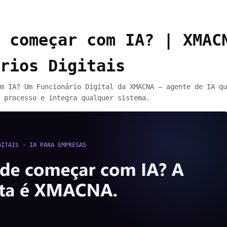
 começar com IA? | XMAC
rios Digitais
m IA? Um Funcionário Digital da XMACNA — agente de IA qu
 processo e integra qualquer sistema.