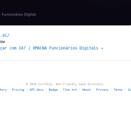
.ai/
ow
çar com IA? | XMACNA Funcionários Digitais →
© 2026 CurlShip. Bot-friendly SaaS directory.
tory
·
Pricing
·
API docs
·
Badge
·
llms.txt
·
About
·
Privacy
·
Terms
·
S