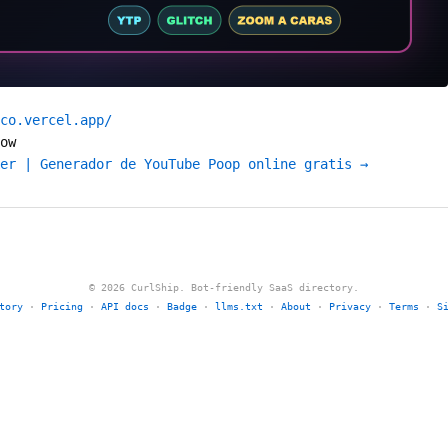
co.vercel.app/
ow
er | Generador de YouTube Poop online gratis →
© 2026 CurlShip. Bot-friendly SaaS directory.
tory
·
Pricing
·
API docs
·
Badge
·
llms.txt
·
About
·
Privacy
·
Terms
·
S