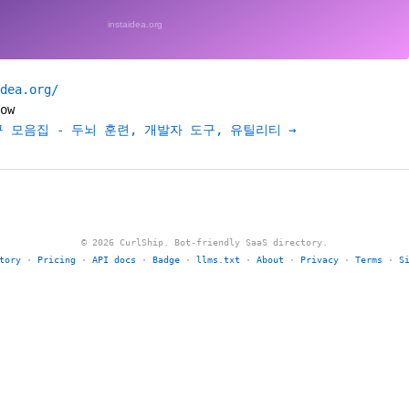
dea.org/
ow
도구 모음집 - 두뇌 훈련, 개발자 도구, 유틸리티 →
© 2026 CurlShip. Bot-friendly SaaS directory.
tory
·
Pricing
·
API docs
·
Badge
·
llms.txt
·
About
·
Privacy
·
Terms
·
S