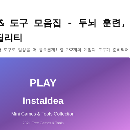
& 도구 모음집 - 두뇌 훈련,
틸리티
 도구로 일상을 더 풍요롭게! 총 232개의 게임과 도구가 준비되어