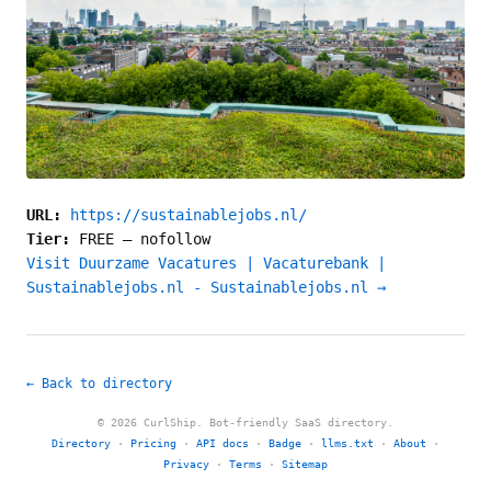
URL:
https://sustainablejobs.nl/
Tier:
FREE
—
nofollow
Visit Duurzame Vacatures | Vacaturebank |
Sustainablejobs.nl - Sustainablejobs.nl →
← Back to directory
© 2026 CurlShip. Bot-friendly SaaS directory.
Directory
·
Pricing
·
API docs
·
Badge
·
llms.txt
·
About
·
Privacy
·
Terms
·
Sitemap